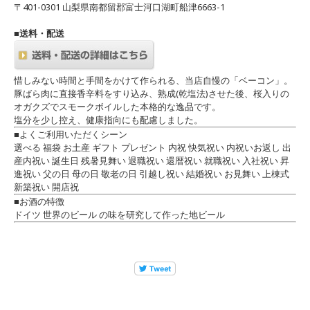
〒401-0301 山梨県南都留郡富士河口湖町船津6663-1
■送料・配送
惜しみない時間と手間をかけて作られる、当店自慢の「ベーコン」。
豚ばら肉に直接香辛料をすり込み、熟成(乾塩法)させた後、桜入りの
オガクズでスモークボイルした本格的な逸品です。
塩分を少し控え、健康指向にも配慮しました。
■よくご利用いただくシーン
選べる 福袋 お土産 ギフト プレゼント 内祝 快気祝い 内祝いお返し 出
産内祝い 誕生日 残暑見舞い 退職祝い 還暦祝い 就職祝い 入社祝い 昇
進祝い 父の日 母の日 敬老の日 引越し祝い 結婚祝い お見舞い 上棟式
新築祝い 開店祝
■お酒の特徴
ドイツ 世界のビール の味を研究して作った地ビール