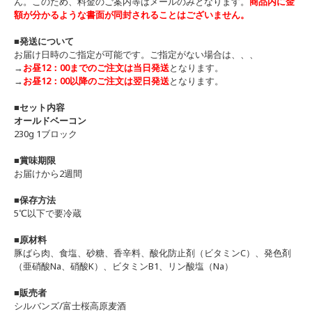
ん。このため、料金のご案内等はメールのみとなります。
商品内に金
額が分かるような書面が同封されることはございません。
■発送について
お届け日時のご指定が可能です。ご指定がない場合は、、、
→
お昼12：00までのご注文は当日発送
となります。
→
お昼12：00以降のご注文は翌日発送
となります。
■セット内容
オールドベーコン
230g 1ブロック
■賞味期限
お届けから2週間
■保存方法
5℃以下で要冷蔵
■原材料
豚ばら肉、食塩、砂糖、香辛料、酸化防止剤（ビタミンC）、発色剤
（亜硝酸Na、硝酸K）、ビタミンB1、リン酸塩（Na）
■販売者
シルバンズ/富士桜高原麦酒