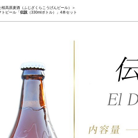
士桜高原麦酒（ふじざくらこうげんビール）＞
フトビール「
伝説
（330mlボトル）」4本セット