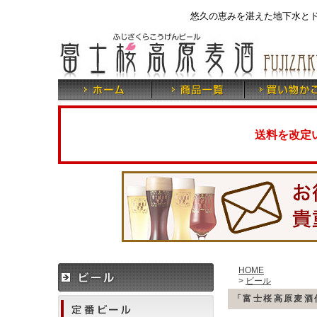
悠久の恵みを湛えた地下水と
送料を改定
HOME
>
ビール
「富士桜高原麦酒