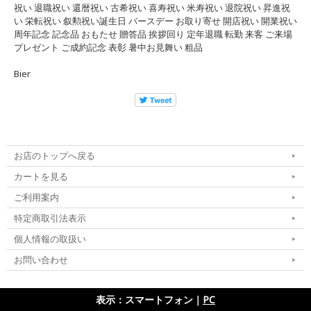
祝い 退職祝い 還暦祝い 古希祝い 喜寿祝い 米寿祝い 退院祝い 昇進祝
い 栄転祝い 叙勲祝い誕生日 バースデー お取り寄せ 開店祝い 開業祝い
周年記念 記念品 おもたせ 贈答品 挨拶回り 定年退職 転勤 来客 ご来場
プレゼント ご成約記念 表彰 暑中お見舞い 粗品
Bier
お店のトップへ戻る
カートを見る
ご利用案内
特定商取引法表示
個人情報の取扱い
お問い合わせ
表示：スマートフォン｜
PC