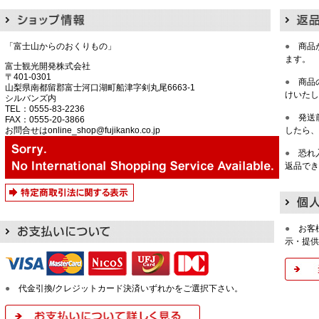
「富士山からのおくりもの」
●
商品
ます。
富士観光開発株式会社
〒401-0301
●
商品
山梨県南都留郡富士河口湖町船津字剣丸尾6663-1
けいたし
シルバンズ内
TEL：0555-83-2236
●
発送
FAX：0555-20-3866
お問合せはonline_shop@fujikanko.co.jp
したら、
●
恐れ
返品でき
●
お客
示・提供
●
代金引換/クレジットカード決済いずれかをご選択下さい。