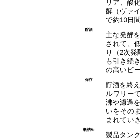
リア、酸
酵（ヴァ
で約10日
貯酒
主な発酵
されて、
り（2次
も引き続
の高いビ
保存
貯酒を終
ルワリー
沸や濾過
いをその
まれてい
瓶詰め
製品タン