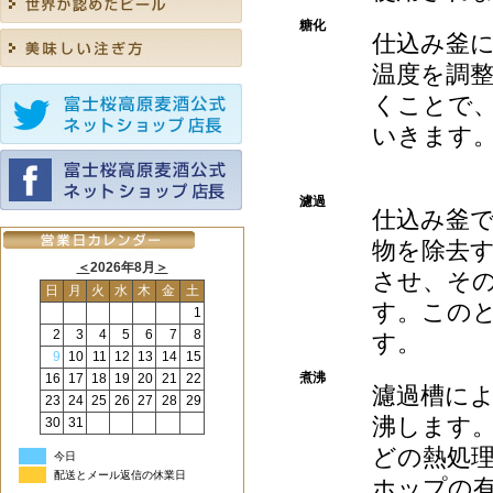
糖化
仕込み釜
温度を調
くことで
いきます
濾過
仕込み釜
物を除去
＜
2026年8月
＞
させ、そ
日
月
火
水
木
金
土
す。このと
1
2
3
4
5
6
7
8
す。
9
10
11
12
13
14
15
煮沸
16
17
18
19
20
21
22
濾過槽に
23
24
25
26
27
28
29
沸します
30
31
どの熱処
今日
配送とメール返信の休業日
ホップの