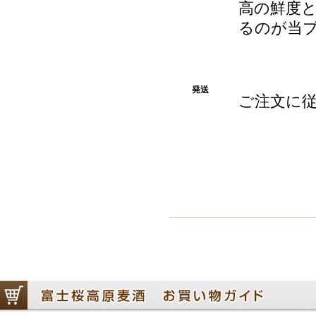
高の鮮度
るのが当
発送
ご注文に