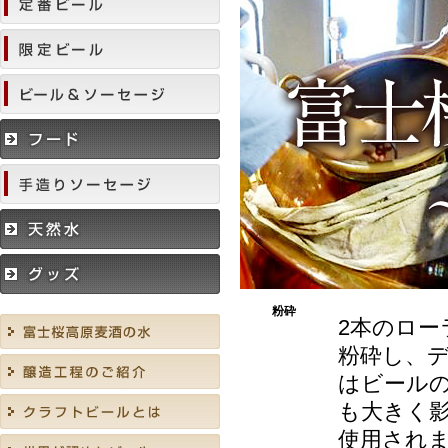
粉砕
2本のロ
粉砕し、
はビール
も大きく
使用され