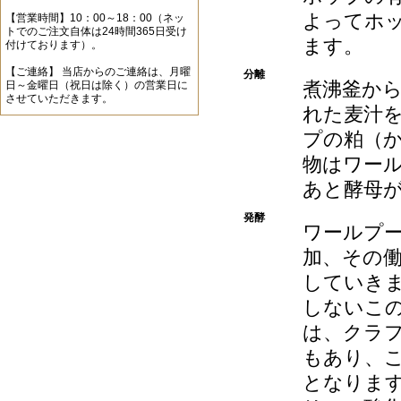
よってホ
【営業時間】10：00～18：00（ネッ
トでのご注文自体は24時間365日受け
ます。
付けております）。
【ご連絡】 当店からのご連絡は、月曜
分離
煮沸釜か
日～金曜日（祝日は除く）の営業日に
させていただきます。
れた麦汁
プの粕（
物はワー
あと酵母
発酵
ワールプ
加、その
していき
しないこ
は、クラ
もあり、
となりま