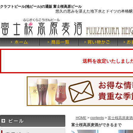
クラフトビール(地ビール)の通販 富士桜高原ビール
悠久の恵みを湛えた地下水とドイツの本格醸
送料を改定いたしまし
HOME
>
contents
>
富士桜高原麦酒
富士桜高原麦酒ができるまで